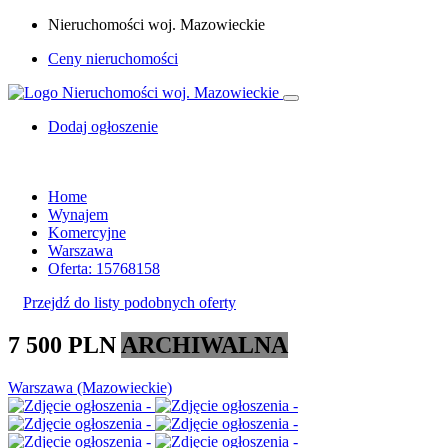
Nieruchomości woj. Mazowieckie
Ceny nieruchomości
Dodaj ogłoszenie
Home
Wynajem
Komercyjne
Warszawa
Oferta: 15768158
Przejdź do listy podobnych oferty
7 500 PLN
ARCHIWALNA
Warszawa (Mazowieckie)