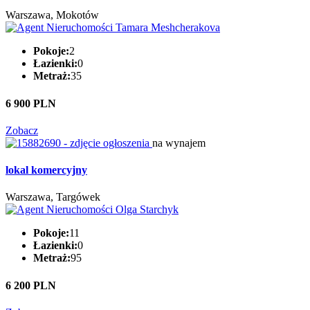
Warszawa, Mokotów
Pokoje:
2
Łazienki:
0
Metraż:
35
6 900 PLN
Zobacz
na wynajem
lokal komercyjny
Warszawa, Targówek
Pokoje:
11
Łazienki:
0
Metraż:
95
6 200 PLN