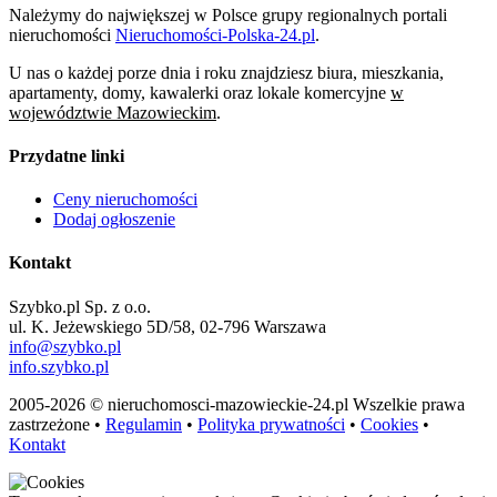
Należymy do największej w Polsce grupy regionalnych portali
nieruchomości
Nieruchomości-Polska-24.pl
.
U nas o każdej porze dnia i roku znajdziesz biura, mieszkania,
apartamenty, domy, kawalerki oraz lokale komercyjne
w
województwie Mazowieckim
.
Przydatne linki
Ceny nieruchomości
Dodaj ogłoszenie
Kontakt
Szybko.pl Sp. z o.o.
ul. K. Jeżewskiego 5D/58, 02-796 Warszawa
info@szybko.pl
info.szybko.pl
2005-2026 © nieruchomosci-mazowieckie-24.pl Wszelkie prawa
zastrzeżone •
Regulamin
•
Polityka prywatności
•
Cookies
•
Kontakt