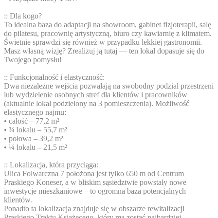
:: Dla kogo?
To idealna baza do adaptacji na showroom, gabinet fizjoterapii, salę
do pilatesu, pracownię artystyczną, biuro czy kawiarnię z klimatem.
Świetnie sprawdzi się również w przypadku lekkiej gastronomii.
Masz własną wizję? Zrealizuj ją tutaj — ten lokal dopasuje się do
Twojego pomysłu!
:: Funkcjonalność i elastyczność:
Dwa niezależne wejścia pozwalają na swobodny podział przestrzeni
lub wydzielenie osobnych stref dla klientów i pracowników
(aktualnie lokal podzielony na 3 pomieszczenia). Możliwość
elastycznego najmu:
• całość – 77,2 m²
• ¾ lokalu – 55,7 m²
• połowa – 39,2 m²
• ¼ lokalu – 21,5 m²
:: Lokalizacja, która przyciąga:
Ulica Folwarczna 7 położona jest tylko 650 m od Centrum
Praskiego Koneser, a w bliskim sąsiedztwie powstały nowe
inwestycje mieszkaniowe – to ogromna baza potencjalnych
klientów.
Ponadto ta lokalizacja znajduje się w obszarze rewitalizacji
Praskiego Traktu Książęcego, który ma zostać najbardziej