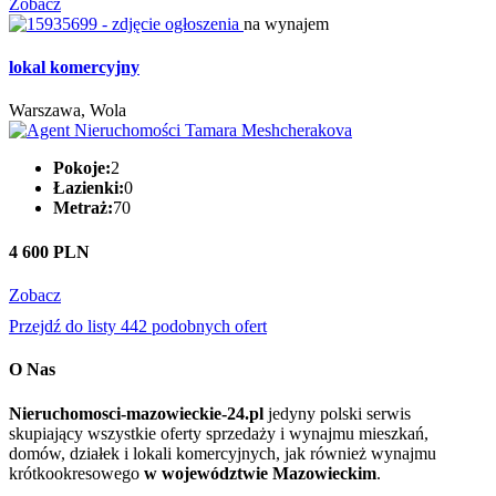
Zobacz
na wynajem
lokal komercyjny
Warszawa, Wola
Pokoje:
2
Łazienki:
0
Metraż:
70
4 600 PLN
Zobacz
Przejdź do listy 442 podobnych ofert
O Nas
Nieruchomosci-mazowieckie-24.pl
jedyny polski serwis
skupiający wszystkie oferty sprzedaży i wynajmu mieszkań,
domów, działek i lokali komercyjnych, jak również wynajmu
krótkookresowego
w województwie Mazowieckim
.