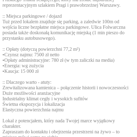
reprezentacyjnym szlakiem Pragi i prawobrzeżnej Warszawy.
:: Miejsca parkingowe / dojazd
Tuż przed lokalem znajduje się parking, a zaledwie 100m od
wejścia liczne bezpłatne miejsca parkingowe. Ulica Folwarczna
posiada także doskonałą komunikację miejską (1 min pieszo do
przystanku autobusowego).
:: Opłaty (dotyczą powierzchni 77,2 m²)
•Czynsz najmu: 7500 zł netto
•Opłaty administracyjne: 780 zł (w tym zaliczki na media)
•Energia: wg zużycia
•Kaucja: 15 000 zł
:: Dlaczego warto - atuty:
Zrewitalizowana kamienica – połączenie historii i nowoczesności
Duże możliwości aranżacyjne
Industrialny klimat cegły i wysokich sufitów
Świetna ekspozycja i lokalizacja
Elastyczna powierzchnia najmu
Lokal z potencjałem, który nada Twojej marce wyjątkowy
charakter.
Zapraszam do kontaktu i obejrzenia przestrzeni na żywo – to