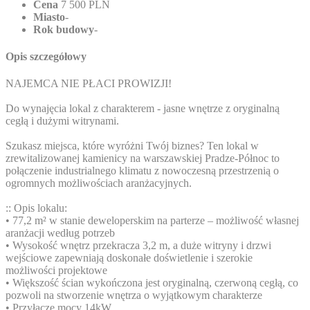
Cena
7 500 PLN
Miasto
-
Rok budowy
-
Opis szczegółowy
NAJEMCA NIE PŁACI PROWIZJI!
Do wynajęcia lokal z charakterem - jasne wnętrze z oryginalną
cegłą i dużymi witrynami.
Szukasz miejsca, które wyróżni Twój biznes? Ten lokal w
zrewitalizowanej kamienicy na warszawskiej Pradze-Północ to
połączenie industrialnego klimatu z nowoczesną przestrzenią o
ogromnych możliwościach aranżacyjnych.
:: Opis lokalu:
• 77,2 m² w stanie deweloperskim na parterze – możliwość własnej
aranżacji według potrzeb
• Wysokość wnętrz przekracza 3,2 m, a duże witryny i drzwi
wejściowe zapewniają doskonałe doświetlenie i szerokie
możliwości projektowe
• Większość ścian wykończona jest oryginalną, czerwoną cegłą, co
pozwoli na stworzenie wnętrza o wyjątkowym charakterze
• Przyłącze mocy 14kW