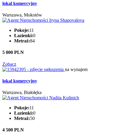
lokal komercyjny
Warszawa, Mokotów
Pokoje:
11
Łazienki:
0
Metraż:
84
5 000 PLN
Zobacz
na wynajem
lokal komercyjny
Warszawa, Białołęka
Pokoje:
11
Łazienki:
0
Metraż:
50
4 500 PLN