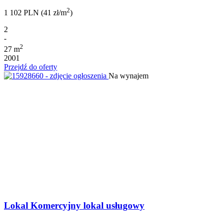
2
1 102 PLN (41 zł/m
)
2
-
2
27 m
2001
Przejdź do oferty
Na wynajem
Lokal Komercyjny lokal usługowy