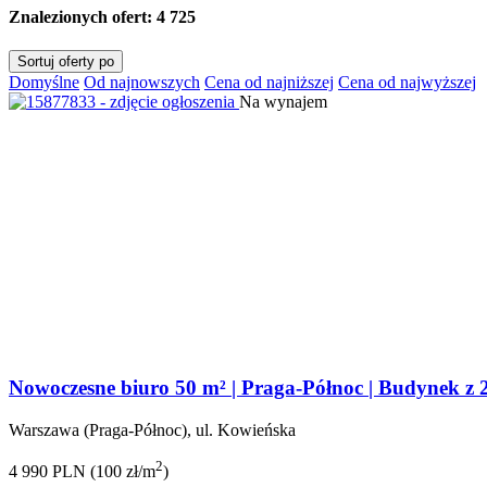
Znalezionych ofert:
4 725
Sortuj oferty po
Domyślne
Od najnowszych
Cena od najniższej
Cena od najwyższej
Na wynajem
Nowoczesne biuro 50 m² | Praga-Północ | Budynek z 2
Warszawa (Praga-Północ), ul. Kowieńska
2
4 990 PLN (100 zł/m
)