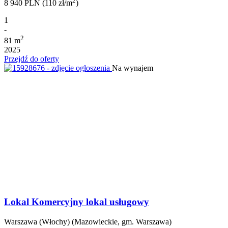
2
8 940 PLN (110 zł/m
)
1
-
2
81 m
2025
Przejdź do oferty
Na wynajem
Lokal Komercyjny lokal usługowy
Warszawa (Włochy) (Mazowieckie, gm. Warszawa)