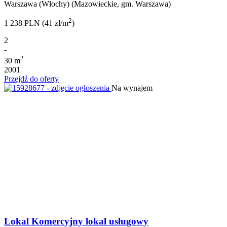
Warszawa (Włochy) (Mazowieckie, gm. Warszawa)
2
1 238 PLN (41 zł/m
)
2
-
2
30 m
2001
Przejdź do oferty
Na wynajem
Lokal Komercyjny lokal usługowy