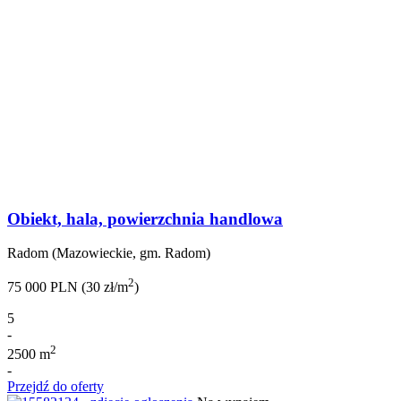
Obiekt, hala, powierzchnia handlowa
Radom (Mazowieckie, gm. Radom)
2
75 000 PLN (30 zł/m
)
5
-
2
2500 m
-
Przejdź do oferty