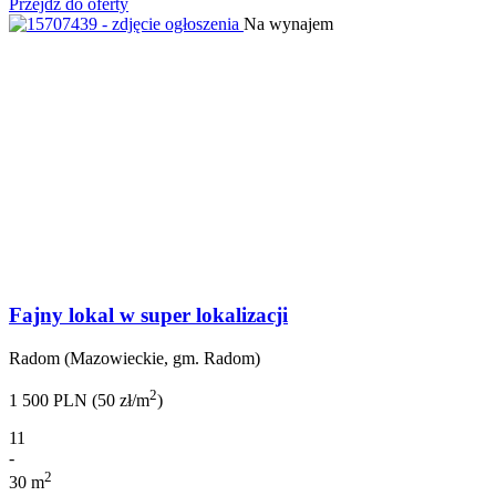
Przejdź do oferty
Na wynajem
Fajny lokal w super lokalizacji
Radom (Mazowieckie, gm. Radom)
2
1 500 PLN (50 zł/m
)
11
-
2
30 m