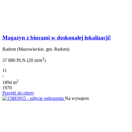
Magazyn z biurami w doskonałej lokalizacji!
Radom (Mazowieckie, gm. Radom)
2
37 880 PLN (20 zł/m
)
11
-
2
1894 m
1970
Przejdź do oferty
Na wynajem