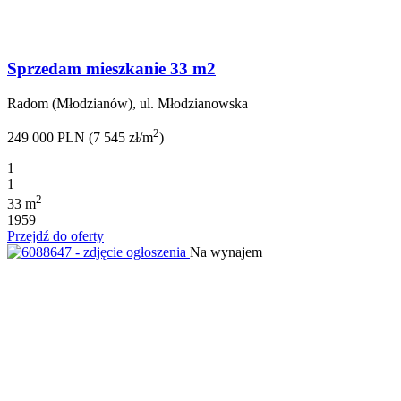
Sprzedam mieszkanie 33 m2
Radom (Młodzianów), ul. Młodzianowska
2
249 000 PLN (7 545 zł/m
)
1
1
2
33 m
1959
Przejdź do oferty
Na wynajem