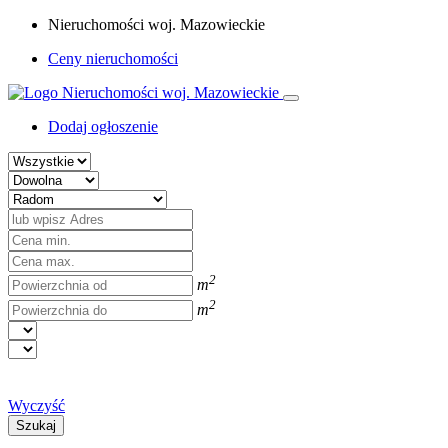
Nieruchomości woj. Mazowieckie
Ceny nieruchomości
Dodaj ogłoszenie
2
m
2
m
Wyczyść
Szukaj