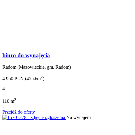
biuro do wynajęcia
Radom (Mazowieckie, gm. Radom)
2
4 950 PLN (45 zł/m
)
4
-
2
110 m
-
Przejdź do oferty
Na wynajem