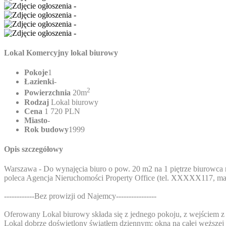
Lokal Komercyjny lokal biurowy
Pokoje
1
Łazienki
-
2
Powierzchnia
20m
Rodzaj
Lokal biurowy
Cena
1 720 PLN
Miasto
-
Rok budowy
1999
Opis szczegółowy
Warszawa - Do wynajęcia biuro o pow. 20 m2 na 1 piętrze biurowca
poleca Agencja Nieruchomości Property Office (tel.
XXXXX117
, ma
------------Bez prowizji od Najemcy----------------
Oferowany Lokal biurowy składa się z jednego pokoju, z wejściem z 
Lokal dobrze doświetlony światłem dziennym: okna na całej węższej 