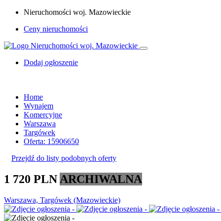
Nieruchomości woj. Mazowieckie
Ceny nieruchomości
Dodaj ogłoszenie
Home
Wynajem
Komercyjne
Warszawa
Targówek
Oferta: 15906650
Przejdź do listy podobnych oferty
1 720 PLN
ARCHIWALNA
Warszawa, Targówek (Mazowieckie)