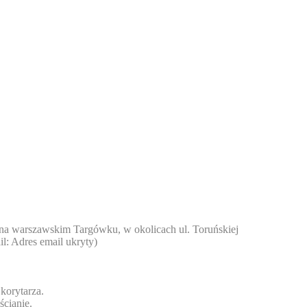
 na warszawskim Targówku, w okolicach ul. Toruńskiej
il:
Adres email ukryty
)
korytarza.
ścianie.