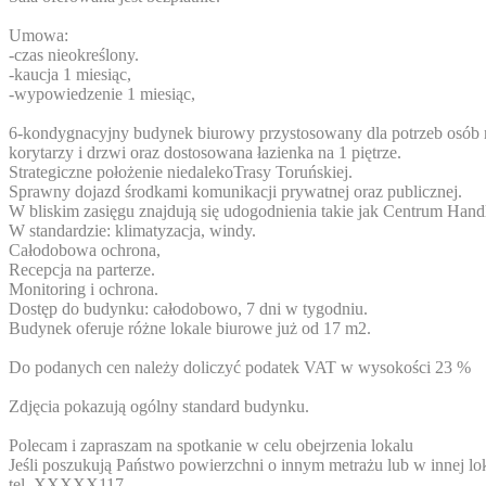
Umowa:
-czas nieokreślony.
-kaucja 1 miesiąc,
-wypowiedzenie 1 miesiąc,
6-kondygnacyjny budynek biurowy przystosowany dla potrzeb osób n
korytarzy i drzwi oraz dostosowana łazienka na 1 piętrze.
Strategiczne położenie niedalekoTrasy Toruńskiej.
Sprawny dojazd środkami komunikacji prywatnej oraz publicznej.
W bliskim zasięgu znajdują się udogodnienia takie jak Centrum Hand
W standardzie: klimatyzacja, windy.
Całodobowa ochrona,
Recepcja na parterze.
Monitoring i ochrona.
Dostęp do budynku: całodobowo, 7 dni w tygodniu.
Budynek oferuje różne lokale biurowe już od 17 m2.
Do podanych cen należy doliczyć podatek VAT w wysokości 23 %
Zdjęcia pokazują ogólny standard budynku.
Polecam i zapraszam na spotkanie w celu obejrzenia lokalu
Jeśli poszukują Państwo powierzchni o innym metrażu lub w innej lok
tel.
XXXXX117