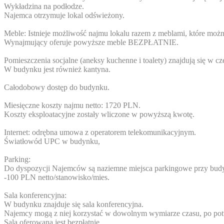
Wykładzina na podłodze.
Najemca otrzymuje lokal odświeżony.
Meble: Istnieje możliwość najmu lokalu razem z meblami, które można
Wynajmujący oferuje powyższe meble BEZPŁATNIE.
Pomieszczenia socjalne (aneksy kuchenne i toalety) znajdują się w c
W budynku jest również kantyna.
Całodobowy dostęp do budynku.
Miesięczne koszty najmu netto: 1720 PLN.
Koszty eksploatacyjne zostały wliczone w powyższą kwotę.
Internet: odrębna umowa z operatorem telekomunikacyjnym.
Światłowód UPC w budynku,
Parking:
Do dyspozycji Najemców są naziemne miejsca parkingowe przy bud
-100 PLN netto/stanowisko/mies.
Sala konferencyjna:
W budynku znajduje się sala konferencyjna.
Najemcy mogą z niej korzystać w dowolnym wymiarze czasu, po pot
Sala oferowana jest bezpłatnie.