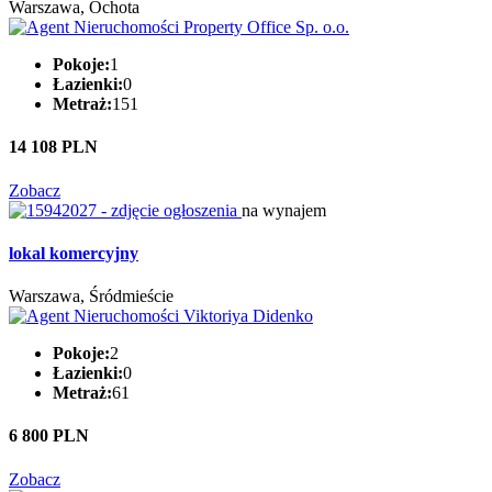
Warszawa, Ochota
Pokoje:
1
Łazienki:
0
Metraż:
151
14 108 PLN
Zobacz
na wynajem
lokal komercyjny
Warszawa, Śródmieście
Pokoje:
2
Łazienki:
0
Metraż:
61
6 800 PLN
Zobacz