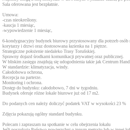
Sala oferowana jest bezpłatnie.
Umowa:
-czas nieokreślony.
-kaucja 1 miesiąc,
-wypowiedzenie 1 miesiąc,
6-kondygnacyjny budynek biurowy przystosowany dla potrzeb osób n
korytarzy i drzwi oraz dostosowana łazienka na 1 piętrze.
Strategiczne położenie niedaleko Trasy Toruńskiej.
Sprawny dojazd środkami komunikacji prywatnej oraz publicznej.
W bliskim zasięgu znajdują się udogodnienia takie jak Centrum Hand
W standardzie: klimatyzacja, windy.
Całodobowa ochrona,
Recepcja na parterze.
Monitoring i ochrona.
Dostęp do budynku: całodobowo, 7 dni w tygodniu.
Budynek oferuje różne lokale biurowe już od 17 m2.
Do podanych cen należy doliczyć podatek VAT w wysokości 23 %
Zdjęcia pokazują ogólny standard budynku.
Polecam i zapraszam na spotkanie w celu obejrzenia lokalu
Jeśli poszukują Państwo powierzchni o innym metrażu lub w innej lok