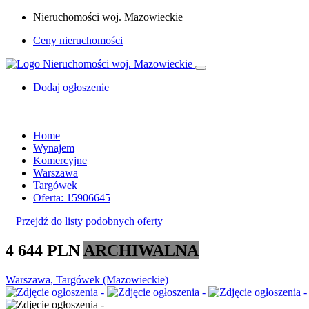
Nieruchomości woj. Mazowieckie
Ceny nieruchomości
Dodaj ogłoszenie
Home
Wynajem
Komercyjne
Warszawa
Targówek
Oferta: 15906645
Przejdź do listy podobnych oferty
4 644 PLN
ARCHIWALNA
Warszawa, Targówek (Mazowieckie)