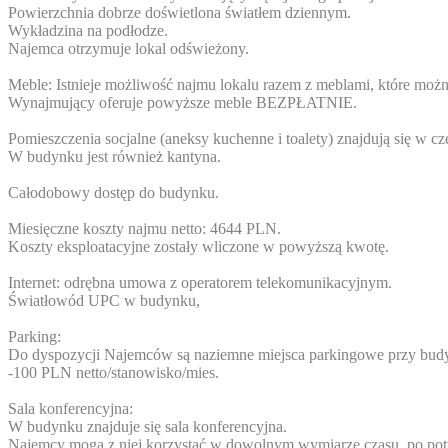
Powierzchnia dobrze doświetlona światłem dziennym.
Wykładzina na podłodze.
Najemca otrzymuje lokal odświeżony.
Meble: Istnieje możliwość najmu lokalu razem z meblami, które można
Wynajmujący oferuje powyższe meble BEZPŁATNIE.
Pomieszczenia socjalne (aneksy kuchenne i toalety) znajdują się w c
W budynku jest również kantyna.
Całodobowy dostęp do budynku.
Miesięczne koszty najmu netto: 4644 PLN.
Koszty eksploatacyjne zostały wliczone w powyższą kwotę.
Internet: odrębna umowa z operatorem telekomunikacyjnym.
Światłowód UPC w budynku,
Parking:
Do dyspozycji Najemców są naziemne miejsca parkingowe przy bud
-100 PLN netto/stanowisko/mies.
Sala konferencyjna:
W budynku znajduje się sala konferencyjna.
Najemcy mogą z niej korzystać w dowolnym wymiarze czasu, po pot