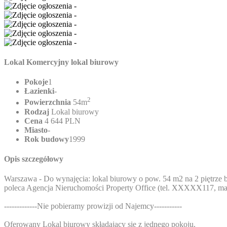
Lokal Komercyjny lokal biurowy
Pokoje
1
Łazienki
-
2
Powierzchnia
54m
Rodzaj
Lokal biurowy
Cena
4 644 PLN
Miasto
-
Rok budowy
1999
Opis szczegółowy
Warszawa - Do wynajęcia: lokal biurowy o pow. 54 m2 na 2 piętr
poleca Agencja Nieruchomości Property Office (tel.
XXXXX117
, ma
-------------Nie pobieramy prowizji od Najemcy-----------
Oferowany Lokal biurowy składający się z jednego pokoju.