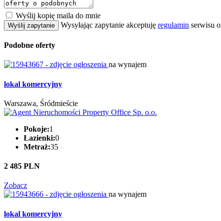
Wyślij kopię maila do mnie
Wysyłając zapytanie akceptuję
regulamin
serwisu o
Wyślij zapytanie
Podobne oferty
na wynajem
lokal komercyjny
Warszawa, Śródmieście
Pokoje:
1
Łazienki:
0
Metraż:
35
2 485 PLN
Zobacz
na wynajem
lokal komercyjny