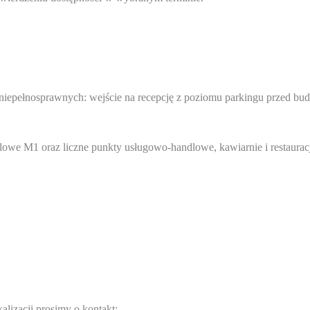
iepełnosprawnych: wejście na recepcję z poziomu parkingu przed bu
lowe M1 oraz liczne punkty usługowo-handlowe, kawiarnie i restaurac
alizacji prosimy o kontakt: