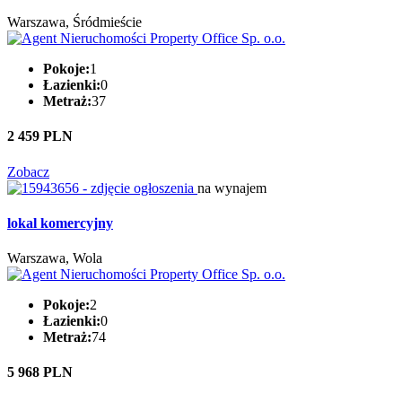
Warszawa, Śródmieście
Pokoje:
1
Łazienki:
0
Metraż:
37
2 459 PLN
Zobacz
na wynajem
lokal komercyjny
Warszawa, Wola
Pokoje:
2
Łazienki:
0
Metraż:
74
5 968 PLN