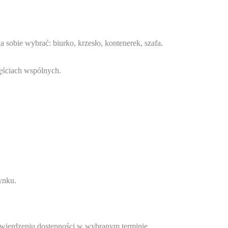
 sobie wybrać: biurko, krzesło, kontenerek, szafa.
zęściach wspólnych.
ynku.
wierdzeniu dostępności w wybranym terminie.