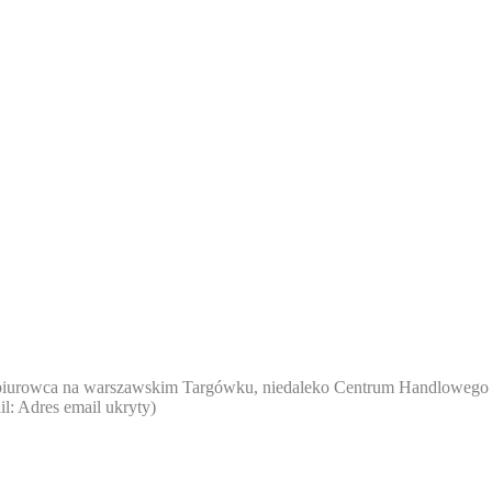
ze biurowca na warszawskim Targówku, niedaleko Centrum Handlowego
il:
Adres email ukryty
)