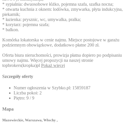
* sypialnia: dwuosobowe łóżko, pojemna szafa, szafka nocna;
* otwarta kuchnia z oknem: lodówka, zmywarka, płyta indukcyjna,
piekarnik;
* łazienka: prysznic, wc, umywalka, pralka;
* korytarz: pojemna szafa;
* balkon.
Komórka lokatorska w cenie najmu. Miejsce postojowe w garażu
podziemnym obowiązkowe, dodatkowo płatne 200 zł.
Oferta biura nieruchomości, prowizja płatna dopiero po podpisaniu
umowy najmu. Więcej propozycji na naszej stronie
topbrokers(kropka)pl
Pokaż więcej
Szczegóły oferty
Numer ogłoszenia w Szybko.pl:
15859187
Liczba pokoi:
2
Piętro:
9 / 9
Mapa
Mazowieckie, Warszawa, Włochy ,