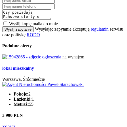
Wyślij kopię maila do mnie
Wysyłając zapytanie akceptuję
regulamin
serwisu
Wyślij zapytanie
oraz politykę
RODO
.
Podobne oferty
na wynajem
lokal mieszkalny
Warszawa, Śródmieście
Pokoje:
2
Łazienki:
1
Metraż:
55
3 900 PLN
Zobacz