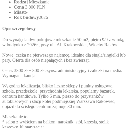
Rodzaj
Mieszkanie
Cena
3 800 PLN
Miasto
-
Rok budowy
2026
Opis szczegółowy
Do wynajęcia dwupokojowe mieszkanie 50 m2, piętro 9/9 z windą,
w budynku z 2026r., przy ul. Al. Krakowskiej, Włochy Raków.
Nowe, czeka na pierwszego najemcę, idealne dla singla/singielki lub
pary. Oferta dla osób niepalących i bez zwierząt.
Cena: 3800 zł + 800 zł czynsz administracyjny i zaliczki na media.
Wymagana kaucja.
Wygodna lokalizacja, blisko liczne sklepy i punkty usługowe,
szkoła, przedszkole, przychodnia lekarska, popularny bazarek,
centrum handlowe. Tylko 5 min. pieszo do przystanków
autobusowych i stacji kolei podmiejskiej Warszawa Rakowiec,
dojazd do ścisłego centrum zajmuje 30 min.
Mieszkanie to:
* salon z wyjściem na balkon: narożnik, stół, krzesła, stolik
kawowy, klimatyzacja;