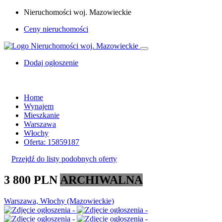
Nieruchomości woj. Mazowieckie
Ceny nieruchomości
Dodaj ogłoszenie
Home
Wynajem
Mieszkanie
Warszawa
Włochy
Oferta: 15859187
Przejdź do listy podobnych oferty
3 800 PLN
ARCHIWALNA
Warszawa, Włochy (Mazowieckie)