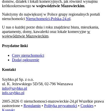
domów, działek i lokali komercyjnych, jak również wynajmu
krótkookresowego
w województwie Mazowieckim
.
Należymy do największej w Polsce grupy regionalnych portali
nieruchomości
Nieruchomości-Polska-24.pl
.
U nas o każdej porze dnia i roku znajdziesz biura, mieszkania,
apartamenty, domy, kawalerki oraz lokale komercyjne
w
województwie Mazowieckim
.
Przydatne linki
Ceny nieruchomości
Dodaj ogłoszenie
Kontakt
Szybko.pl Sp. z o.o.
ul. K. Jeżewskiego 5D/58, 02-796 Warszawa
info@szybko.pl
info.szybko.pl
2005-2026 © nieruchomosci-mazowieckie-24.pl Wszelkie prawa
zastrzeżone •
Regulamin
•
Polityka prywatności
•
Cookies
•
Kontakt