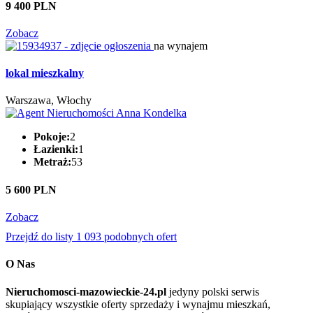
9 400 PLN
Zobacz
na wynajem
lokal mieszkalny
Warszawa, Włochy
Pokoje:
2
Łazienki:
1
Metraż:
53
5 600 PLN
Zobacz
Przejdź do listy 1 093 podobnych ofert
O Nas
Nieruchomosci-mazowieckie-24.pl
jedyny polski serwis
skupiający wszystkie oferty sprzedaży i wynajmu mieszkań,