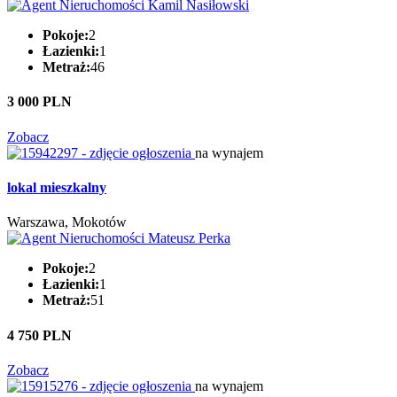
Pokoje:
2
Łazienki:
1
Metraż:
46
3 000 PLN
Zobacz
na wynajem
lokal mieszkalny
Warszawa, Mokotów
Pokoje:
2
Łazienki:
1
Metraż:
51
4 750 PLN
Zobacz
na wynajem