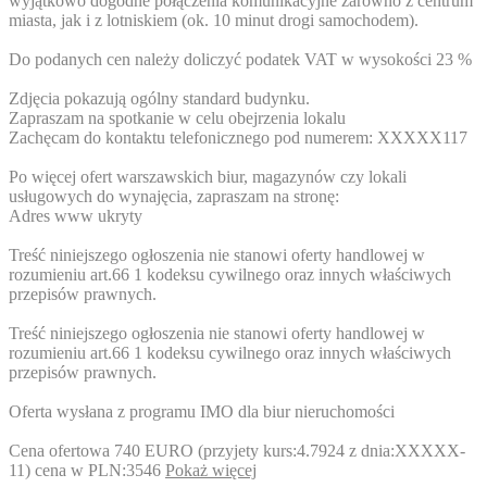
wyjątkowo dogodne połączenia komunikacyjne zarówno z centrum
miasta, jak i z lotniskiem (ok. 10 minut drogi samochodem).
Do podanych cen należy doliczyć podatek VAT w wysokości 23 %
Zdjęcia pokazują ogólny standard budynku.
Zapraszam na spotkanie w celu obejrzenia lokalu
Zachęcam do kontaktu telefonicznego pod numerem:
XXXXX117
Po więcej ofert warszawskich biur, magazynów czy lokali
usługowych do wynajęcia, zapraszam na stronę:
Adres www ukryty
Treść niniejszego ogłoszenia nie stanowi oferty handlowej w
rozumieniu art.66 1 kodeksu cywilnego oraz innych właściwych
przepisów prawnych.
Treść niniejszego ogłoszenia nie stanowi oferty handlowej w
rozumieniu art.66 1 kodeksu cywilnego oraz innych właściwych
przepisów prawnych.
Oferta wysłana z programu IMO dla biur nieruchomości
Cena ofertowa 740 EURO (przyjety kurs:4.7924 z dnia:
XXXXX-
11
) cena w PLN:3546
Pokaż więcej