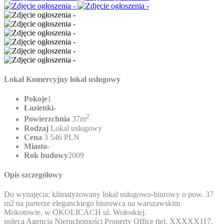
Lokal Komercyjny lokal usługowy
Pokoje
1
Łazienki
-
2
Powierzchnia
37m
Rodzaj
Lokal usługowy
Cena
3 546 PLN
Miasto
-
Rok budowy
2009
Opis szczegółowy
Do wynajęcia: klimatyzowany lokal usługowo-biurowy o pow. 37
m2 na parterze eleganckiego biurowca na warszawskim
Mokotowie, w OKOLICACH ul. Wołoskiej.
poleca Agencja Nieruchomości Property Office (tel.
XXXXX117
,