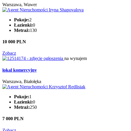
Warszawa, Wawer
Pokoje:
2
Łazienki:
0
Metraż:
130
10 000 PLN
Zobacz
na wynajem
lokal komercyjny
Warszawa, Białołęka
Pokoje:
1
Łazienki:
0
Metraż:
250
7 000 PLN
Zobacz