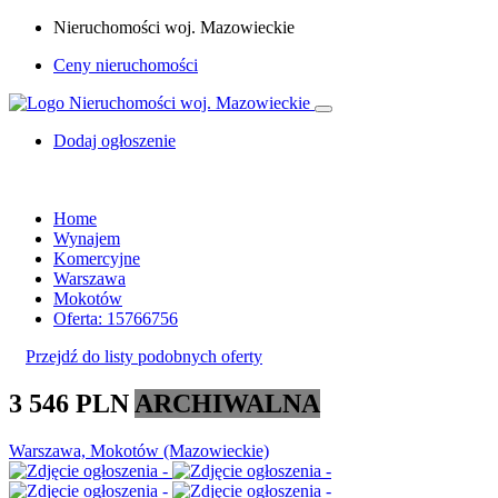
Nieruchomości woj. Mazowieckie
Ceny nieruchomości
Dodaj ogłoszenie
Home
Wynajem
Komercyjne
Warszawa
Mokotów
Oferta: 15766756
Przejdź do listy podobnych oferty
3 546 PLN
ARCHIWALNA
Warszawa, Mokotów (Mazowieckie)