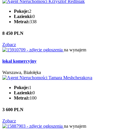
Pokoje:
2
Łazienki:
0
Metraż:
338
8 450 PLN
Zobacz
na wynajem
lokal komercyjny
Warszawa, Białołęka
Pokoje:
1
Łazienki:
0
Metraż:
100
3 600 PLN
Zobacz
na wynajem