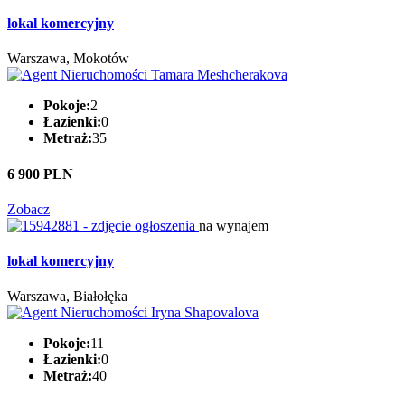
lokal komercyjny
Warszawa, Mokotów
Pokoje:
2
Łazienki:
0
Metraż:
35
6 900 PLN
Zobacz
na wynajem
lokal komercyjny
Warszawa, Białołęka
Pokoje:
11
Łazienki:
0
Metraż:
40