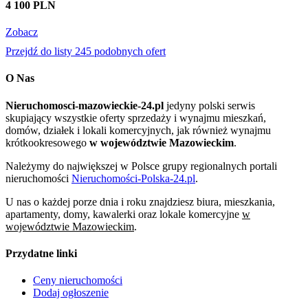
4 100 PLN
Zobacz
Przejdź do listy 245 podobnych ofert
O Nas
Nieruchomosci-mazowieckie-24.pl
jedyny polski serwis
skupiający wszystkie oferty sprzedaży i wynajmu mieszkań,
domów, działek i lokali komercyjnych, jak również wynajmu
krótkookresowego
w województwie Mazowieckim
.
Należymy do największej w Polsce grupy regionalnych portali
nieruchomości
Nieruchomości-Polska-24.pl
.
U nas o każdej porze dnia i roku znajdziesz biura, mieszkania,
apartamenty, domy, kawalerki oraz lokale komercyjne
w
województwie Mazowieckim
.
Przydatne linki
Ceny nieruchomości
Dodaj ogłoszenie