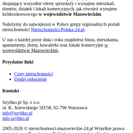
skupiający wszystkie oferty sprzedaży i wynajmu mieszkań,
domów, działek i lokali komercyjnych, jak również wynajmu
krótkookresowego
w województwie Mazowieckim
.
Należymy do największej w Polsce grupy regionalnych portali
nieruchomości
Nieruchomości-Polska-24.pl
.
U nas o każdej porze dnia i roku znajdziesz biura, mieszkania,
apartamenty, domy, kawalerki oraz lokale komercyjne
w
województwie Mazowieckim
.
Przydatne linki
Ceny nieruchomości
Dodaj ogłoszenie
Kontakt
Szybko.pl Sp. z o.o.
ul. K. Jeżewskiego 5D/58, 02-796 Warszawa
info@szybko.pl
info.szybko.pl
2005-2026 © nieruchomosci-mazowieckie-24.pl Wszelkie prawa