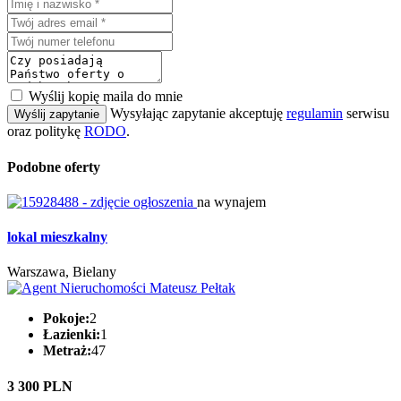
Wyślij kopię maila do mnie
Wysyłając zapytanie akceptuję
regulamin
serwisu
Wyślij zapytanie
oraz politykę
RODO
.
Podobne oferty
na wynajem
lokal mieszkalny
Warszawa, Bielany
Pokoje:
2
Łazienki:
1
Metraż:
47
3 300 PLN