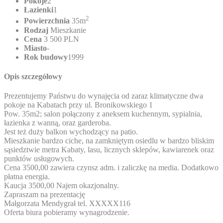
Pokoje
2
Łazienki
1
2
Powierzchnia
35m
Rodzaj
Mieszkanie
Cena
3 500 PLN
Miasto
-
Rok budowy
1999
Opis szczegółowy
Prezentujemy Państwu do wynajęcia od zaraz klimatyczne dwa
pokoje na Kabatach przy ul. Bronikowskiego 1
Pow. 35m2; salon połączony z aneksem kuchennym, sypialnia,
łazienka z wanną, oraz garderoba.
Jest też duży balkon wychodzący na patio.
Mieszkanie bardzo ciche, na zamkniętym osiedlu w bardzo bliskim
sąsiedztwie metra Kabaty, lasu, licznych sklepów, kawiarenek oraz
punktów usługowych.
Cena 3500,00 zawiera czynsz adm. i zaliczkę na media. Dodatkowo
płatna energia.
Kaucja 3500,00 Najem okazjonalny.
Zapraszam na prezentację
Małgorzata Mendygrał tel.
XXXXX116
Oferta biura pobieramy wynagrodzenie.