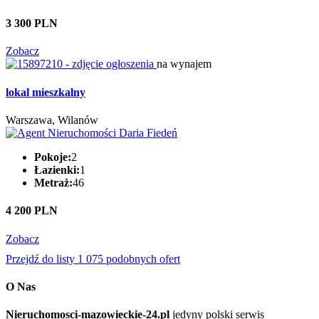
3 300 PLN
Zobacz
na wynajem
lokal mieszkalny
Warszawa, Wilanów
Pokoje:
2
Łazienki:
1
Metraż:
46
4 200 PLN
Zobacz
Przejdź do listy 1 075 podobnych ofert
O Nas
Nieruchomosci-mazowieckie-24.pl
jedyny polski serwis