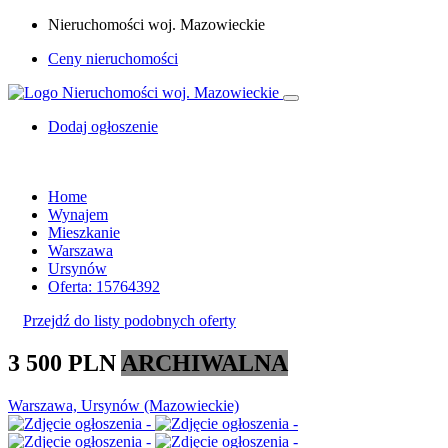
Nieruchomości woj. Mazowieckie
Ceny nieruchomości
Dodaj ogłoszenie
Home
Wynajem
Mieszkanie
Warszawa
Ursynów
Oferta: 15764392
Przejdź do listy podobnych oferty
3 500 PLN
ARCHIWALNA
Warszawa, Ursynów (Mazowieckie)