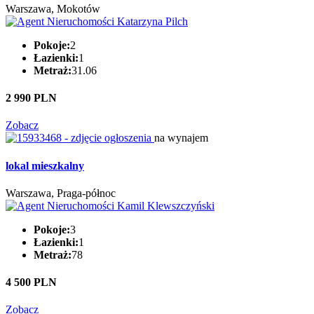
Warszawa, Mokotów
Pokoje:
2
Łazienki:
1
Metraż:
31.06
2 990 PLN
Zobacz
na wynajem
lokal mieszkalny
Warszawa, Praga-północ
Pokoje:
3
Łazienki:
1
Metraż:
78
4 500 PLN
Zobacz