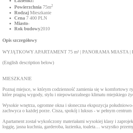
Łazienki
1
2
Powierzchnia
75m
Rodzaj
Mieszkanie
Cena
7 400 PLN
Miasto
-
Rok budowy
2010
Opis szczegółowy
WYJĄTKOWY APARTAMENT 75 m² | PANORAMA MIASTA | 
(English description below)
MIESZKANIE
Poznaj miejsce, w którym codzienność zamienia się w komfortowy ryt
które pragną wygody, stylu i niepowtarzalnego klimatu miejskiego ży
Wysokie wnętrza, ogromne okna i słoneczna ekspozycja południowo-zac
zachwyca o każdej porze. Cisza, spokój i luksus - w pełnym centrum 
Apartament został wykończony materiałami wysokiej klasy i zaprojekt
loggię, jasna kuchnia, garderoba, łazienka, toaleta… wszystko prz