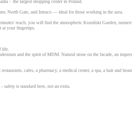
dia - the largest shopping center in Poland.
r, North Gate, and Intraco — ideal for those working in the area.
 minutes' reach, you will find the atmospheric Krasiński Garden, numer
 at your fingertips.
life.
odernism and the spirit of MDM. Natural stone on the facade, an impress
: restaurants, cafes, a pharmacy, a medical center, a spa, a hair and bea
safety is standard here, not an extra.