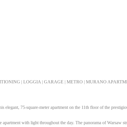
DITIONING | LOGGIA | GARAGE | METRO | MURANO APART
his elegant, 75-square-meter apartment on the 11th floor of the presti
 apartment with light throughout the day. The panorama of Warsaw stret