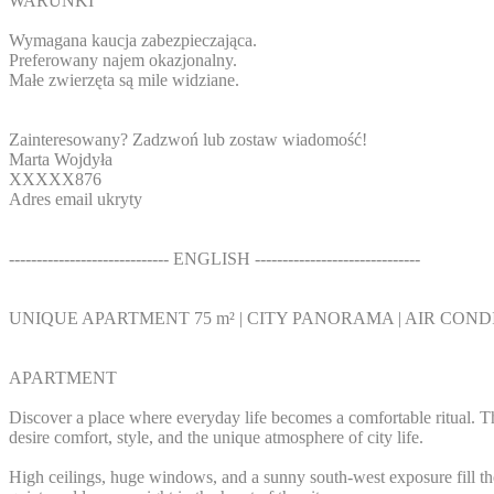
WARUNKI
Wymagana kaucja zabezpieczająca.
Preferowany najem okazjonalny.
Małe zwierzęta są mile widziane.
Zainteresowany? Zadzwoń lub zostaw wiadomość!
Marta Wojdyła
XXXXX876
Adres email ukryty
----------------------------- ENGLISH ------------------------------
UNIQUE APARTMENT 75 m² | CITY PANORAMA | AIR CON
APARTMENT
Discover a place where everyday life becomes a comfortable ritual. T
desire comfort, style, and the unique atmosphere of city life.
High ceilings, huge windows, and a sunny south-west exposure fill the