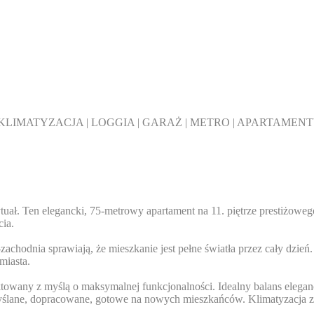
KLIMATYZACJA | LOGGIA | GARAŻ | METRO | APARTAME
uał. Ten elegancki, 75-metrowy apartament na 11. piętrze prestiżowe
cia.
hodnia sprawiają, że mieszkanie jest pełne światła przez cały dzień. 
miasta.
owany z myślą o maksymalnej funkcjonalności. Idealny balans elegancj
emyślane, dopracowane, gotowe na nowych mieszkańców. Klimatyzacja z