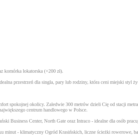
 komórka lokatorska (+200 zł).
lna przestrzeń dla singla, pary lub rodziny, która ceni miejski styl 
mfort spokojnej okolicy. Zaledwie 300 metrów dzieli Cię od stacji metr
- największego centrum handlowego w Polsce.
ki Business Center, North Gate oraz Intraco - idealne dla osób pracu
u minut - klimatyczny Ogród Krasińskich, liczne ścieżki rowerowe, basen