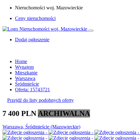
Nieruchomości woj. Mazowieckie
Ceny nieruchomości
Dodaj ogłoszenie
Home
Wynajem
Mieszkanie
Warszawa
Śródmieście
Oferta: 15743721
Przejdź do listy podobnych oferty
7 400 PLN
ARCHIWALNA
Warszawa, Śródmieście (Mazowieckie)