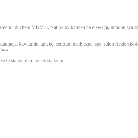
zmem i duchem MDM-u. Naturalny kamień na elewacji, imponująca szk
estauracje, kawiarnie, aptekę, centrum medyczne, spa, salon fryzjersk
abaw.
st tu standardem, nie dodatkiem.