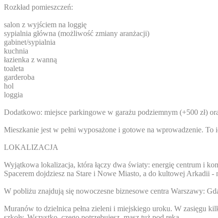
Rozkład pomieszczeń:
salon z wyjściem na loggię
sypialnia główna (możliwość zmiany aranżacji)
gabinet/sypialnia
kuchnia
łazienka z wanną
toaleta
garderoba
hol
loggia
Dodatkowo: miejsce parkingowe w garażu podziemnym (+500 zł) oraz
Mieszkanie jest w pełni wyposażone i gotowe na wprowadzenie. To idea
LOKALIZACJA
Wyjątkowa lokalizacja, która łączy dwa światy: energię centrum i ko
Spacerem dojdziesz na Stare i Nowe Miasto, a do kultowej Arkadii 
W pobliżu znajdują się nowoczesne biznesowe centra Warszawy: Gdańs
Muranów to dzielnica pełna zieleni i miejskiego uroku. W zasięgu kilk
szkoły. Wszystko, czego potrzebujesz, masz tuż pod ręką.