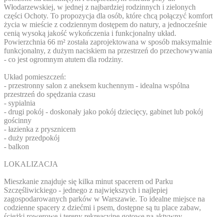
Włodarzewskiej, w jednej z najbardziej rodzinnych i zielonych
części Ochoty. To propozycja dla osób, które chcą połączyć komfort
życia w mieście z codziennym dostępem do natury, a jednocześnie
cenią wysoką jakość wykończenia i funkcjonalny układ.
Powierzchnia 66 m² została zaprojektowana w sposób maksymalnie
funkcjonalny, z dużym naciskiem na przestrzeń do przechowywania
- co jest ogromnym atutem dla rodziny.
Układ pomieszczeń:
- przestronny salon z aneksem kuchennym - idealna wspólna
przestrzeń do spędzania czasu
- sypialnia
- drugi pokój - doskonały jako pokój dziecięcy, gabinet lub pokój
gościnny
- łazienka z prysznicem
- duży przedpokój
- balkon
LOKALIZACJA
Mieszkanie znajduje się kilka minut spacerem od Parku
Szczęśliwickiego - jednego z największych i najlepiej
zagospodarowanych parków w Warszawie. To idealne miejsce na
codzienne spacery z dziećmi i psem, dostępne są tu place zabaw,
ścieżki rowerowe i tereny rekreacyjne gotowe na aktywny