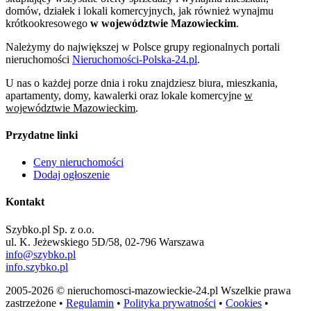
domów, działek i lokali komercyjnych, jak również wynajmu
krótkookresowego
w województwie Mazowieckim
.
Należymy do największej w Polsce grupy regionalnych portali
nieruchomości
Nieruchomości-Polska-24.pl
.
U nas o każdej porze dnia i roku znajdziesz biura, mieszkania,
apartamenty, domy, kawalerki oraz lokale komercyjne
w
województwie Mazowieckim
.
Przydatne linki
Ceny nieruchomości
Dodaj ogłoszenie
Kontakt
Szybko.pl Sp. z o.o.
ul. K. Jeżewskiego 5D/58, 02-796 Warszawa
info@szybko.pl
info.szybko.pl
2005-2026 © nieruchomosci-mazowieckie-24.pl Wszelkie prawa
zastrzeżone •
Regulamin
•
Polityka prywatności
•
Cookies
•