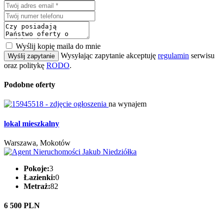
Wyślij kopię maila do mnie
Wysyłając zapytanie akceptuję
regulamin
serwisu
Wyślij zapytanie
oraz politykę
RODO
.
Podobne oferty
na wynajem
lokal mieszkalny
Warszawa, Mokotów
Pokoje:
3
Łazienki:
0
Metraż:
82
6 500 PLN