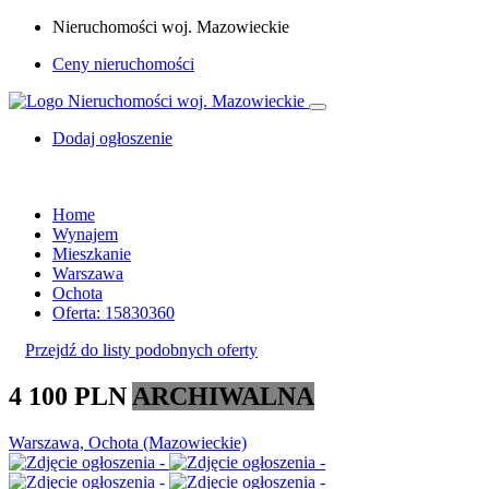
Nieruchomości woj. Mazowieckie
Ceny nieruchomości
Dodaj ogłoszenie
Home
Wynajem
Mieszkanie
Warszawa
Ochota
Oferta: 15830360
Przejdź do listy podobnych oferty
4 100 PLN
ARCHIWALNA
Warszawa, Ochota (Mazowieckie)