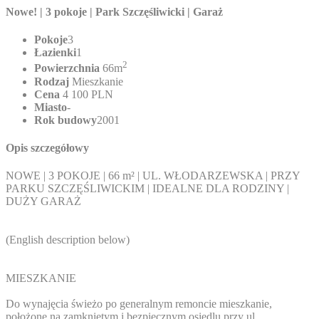
Nowe! | 3 pokoje | Park Szczęśliwicki | Garaż
Pokoje
3
Łazienki
1
2
Powierzchnia
66m
Rodzaj
Mieszkanie
Cena
4 100 PLN
Miasto
-
Rok budowy
2001
Opis szczegółowy
NOWE | 3 POKOJE | 66 m² | UL. WŁODARZEWSKA | PRZY
PARKU SZCZĘŚLIWICKIM | IDEALNE DLA RODZINY |
DUŻY GARAŻ
(English description below)
MIESZKANIE
Do wynajęcia świeżo po generalnym remoncie mieszkanie,
położone na zamkniętym i bezpiecznym osiedlu przy ul.