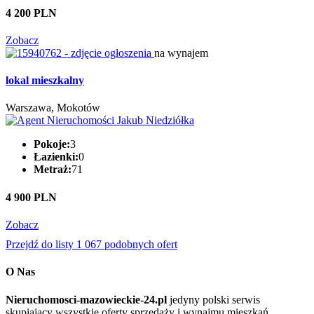
4 200 PLN
Zobacz
na wynajem
lokal mieszkalny
Warszawa, Mokotów
Pokoje:
3
Łazienki:
0
Metraż:
71
4 900 PLN
Zobacz
Przejdź do listy 1 067 podobnych ofert
O Nas
Nieruchomosci-mazowieckie-24.pl
jedyny polski serwis
skupiający wszystkie oferty sprzedaży i wynajmu mieszkań,