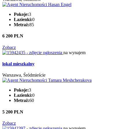
Pokoje:
3
Łazienki:
0
Metraż:
85
6 200 PLN
Zobacz
na wynajem
lokal mieszkalny
Warszawa, Śródmieście
Pokoje:
3
Łazienki:
0
Metraż:
60
5 200 PLN
Zobacz
na wynajem