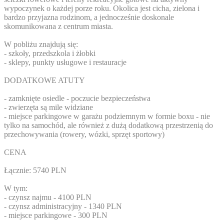
wypoczynek o każdej porze roku. Okolica jest cicha, zielona i
bardzo przyjazna rodzinom, a jednocześnie doskonale
skomunikowana z centrum miasta.
W pobliżu znajdują się:
- szkoły, przedszkola i żłobki
- sklepy, punkty usługowe i restauracje
DODATKOWE ATUTY
- zamknięte osiedle - poczucie bezpieczeństwa
- zwierzęta są mile widziane
- miejsce parkingowe w garażu podziemnym w formie boxu - nie
tylko na samochód, ale również z dużą dodatkową przestrzenią do
przechowywania (rowery, wózki, sprzęt sportowy)
CENA
Łącznie: 5740 PLN
W tym:
- czynsz najmu - 4100 PLN
- czynsz administracyjny - 1340 PLN
- miejsce parkingowe - 300 PLN