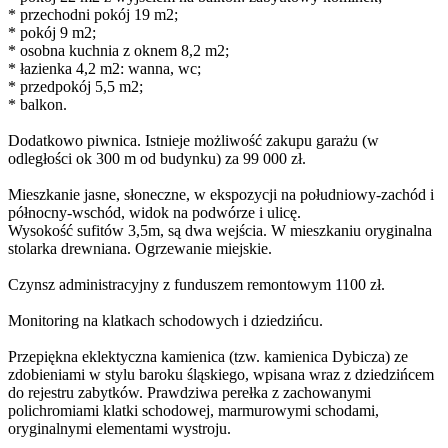
* przechodni pokój 19 m2;
* pokój 9 m2;
* osobna kuchnia z oknem 8,2 m2;
* łazienka 4,2 m2: wanna, wc;
* przedpokój 5,5 m2;
* balkon.
Dodatkowo piwnica. Istnieje możliwość zakupu garażu (w
odległości ok 300 m od budynku) za 99 000 zł.
Mieszkanie jasne, słoneczne, w ekspozycji na południowy-zachód i
północny-wschód, widok na podwórze i ulicę.
Wysokość sufitów 3,5m, są dwa wejścia. W mieszkaniu oryginalna
stolarka drewniana. Ogrzewanie miejskie.
Czynsz administracyjny z funduszem remontowym 1100 zł.
Monitoring na klatkach schodowych i dziedzińcu.
Przepiękna eklektyczna kamienica (tzw. kamienica Dybicza) ze
zdobieniami w stylu baroku śląskiego, wpisana wraz z dziedzińcem
do rejestru zabytków. Prawdziwa perełka z zachowanymi
polichromiami klatki schodowej, marmurowymi schodami,
oryginalnymi elementami wystroju.