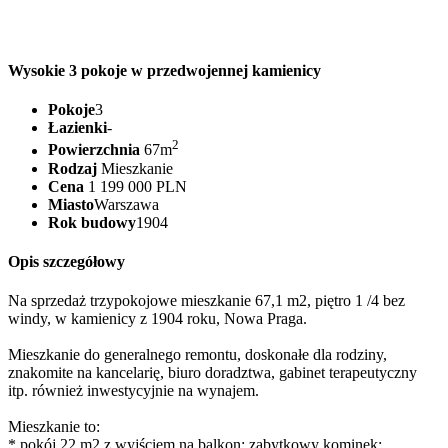
Wysokie 3 pokoje w przedwojennej kamienicy
Pokoje
3
Łazienki
-
2
Powierzchnia
67m
Rodzaj
Mieszkanie
Cena
1 199 000 PLN
Miasto
Warszawa
Rok budowy
1904
Opis szczegółowy
Na sprzedaż trzypokojowe mieszkanie 67,1 m2, piętro 1 /4 bez
windy, w kamienicy z 1904 roku, Nowa Praga.
Mieszkanie do generalnego remontu, doskonałe dla rodziny,
znakomite na kancelarię, biuro doradztwa, gabinet terapeutyczny
itp. również inwestycyjnie na wynajem.
Mieszkanie to:
* pokój 22 m2 z wyjściem na balkon: zabytkowy kominek;