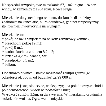
Na sprzedaż trzypokojowe mieszkanie 67,1 m2, piętro 1 /4 bez
windy, w kamienicy z 1904 roku, Nowa Praga.
Mieszkanie do generalnego remontu, doskonałe dla rodziny,
znakomite na kancelarię, biuro doradztwa, gabinet terapeutyczny
itp. również inwestycyjnie na wynajem.
Mieszkanie to:
* pokój 22 m2 z wyjściem na balkon: zabytkowy kominek;
* przechodni pokój 19 m2;
* pokój 9 m2;
* osobna kuchnia z oknem 8,2 m2;
* łazienka 4,2 m2: wanna, wc;
* przedpokój 5,5 m2;
* balkon.
Dodatkowo piwnica. Istnieje możliwość zakupu garażu (w
odległości ok 300 m od budynku) za 99 000 zł.
Mieszkanie jasne, słoneczne, w ekspozycji na południowy-zachód i
północny-wschód, widok na podwórze i ulicę.
Wysokość sufitów 3,5m, są dwa wejścia. W mieszkaniu oryginalna
stolarka drewniana. Ogrzewanie miejskie.