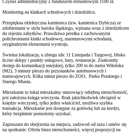
Czynsz administracyjny z funduszem remontowym 1100 zł.
Monitoring na klatkach schodowych i dziedzińcu.
Przepiękna eklektyczna kamienica (tzw. kamienica Dybicza) ze
zdobieniami w stylu baroku śląskiego, wpisana wraz z dziedzińcem
do rejestru zabytków. Prawdziwa perełka z zachowanymi
polichromiami klatki schodowej, marmurowymi schodami,
oryginalnymi elementami wystroju.
Świetna lokalizacja, u zbiegu ulic 11 Listopada i Targowej, blisko
liczne sklepy i punkty usługowe, bary, restauracje. Znakomity
dostęp do komunikacji miejskiej, tylko 200 m do metra Wileńska
(M2), 3 minuty pieszo do przystanków autobusowych i
tramwajowych. Kilka minut pieszo do ZOO, Parku Praskiego i
Starego Miasta.
Mieszkanie to lokal mieszkalny stanowiący odrębną nieruchomość,
jest założona księga wieczysta. Brak jakichkolwiek obciążeń w
księdze wieczystej, tylko jeden właściciel, możliwa szybka
transakcja. Mieszkanie jest dostępne za gotówkę lub na kredyt,
który bezpłatnie pomożemy uzyskać.
Zapraszam do obejrzenia na miejscu, zadzwoń od razu i umów się
na spotkanie. Oferta biura nieruchomości, więcej propozycji na