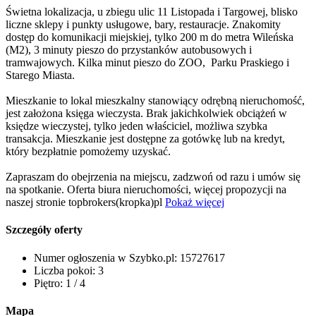
Świetna lokalizacja, u zbiegu ulic 11 Listopada i Targowej, blisko
liczne sklepy i punkty usługowe, bary, restauracje. Znakomity
dostęp do komunikacji miejskiej, tylko 200 m do metra Wileńska
(M2), 3 minuty pieszo do przystanków autobusowych i
tramwajowych. Kilka minut pieszo do ZOO, Parku Praskiego i
Starego Miasta.
Mieszkanie to lokal mieszkalny stanowiący odrębną nieruchomość,
jest założona księga wieczysta. Brak jakichkolwiek obciążeń w
księdze wieczystej, tylko jeden właściciel, możliwa szybka
transakcja. Mieszkanie jest dostępne za gotówkę lub na kredyt,
który bezpłatnie pomożemy uzyskać.
Zapraszam do obejrzenia na miejscu, zadzwoń od razu i umów się
na spotkanie. Oferta biura nieruchomości, więcej propozycji na
naszej stronie topbrokers(kropka)pl
Pokaż więcej
Szczegóły oferty
Numer ogłoszenia w Szybko.pl:
15727617
Liczba pokoi:
3
Piętro:
1 / 4
Mapa