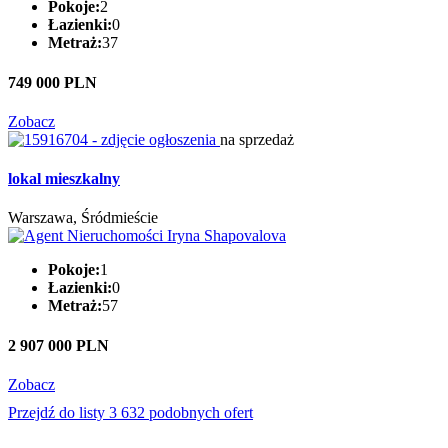
Pokoje:
2
Łazienki:
0
Metraż:
37
749 000 PLN
Zobacz
na sprzedaż
lokal mieszkalny
Warszawa, Śródmieście
Pokoje:
1
Łazienki:
0
Metraż:
57
2 907 000 PLN
Zobacz
Przejdź do listy 3 632 podobnych ofert