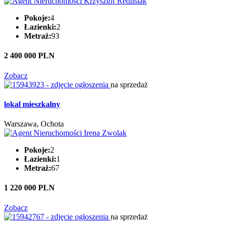
Pokoje:
4
Łazienki:
2
Metraż:
93
2 400 000 PLN
Zobacz
na sprzedaż
lokal mieszkalny
Warszawa, Ochota
Pokoje:
2
Łazienki:
1
Metraż:
67
1 220 000 PLN
Zobacz
na sprzedaż