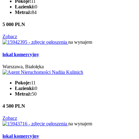
Pokoje:
11
Łazienki:
0
Metraż:
84
5 000 PLN
Zobacz
na wynajem
lokal komercyjny
Warszawa, Białołęka
Pokoje:
11
Łazienki:
0
Metraż:
50
4 500 PLN
Zobacz
na wynajem
lokal komercyjny