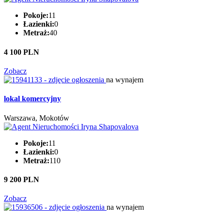
Pokoje:
11
Łazienki:
0
Metraż:
40
4 100 PLN
Zobacz
na wynajem
lokal komercyjny
Warszawa, Mokotów
Pokoje:
11
Łazienki:
0
Metraż:
110
9 200 PLN
Zobacz
na wynajem