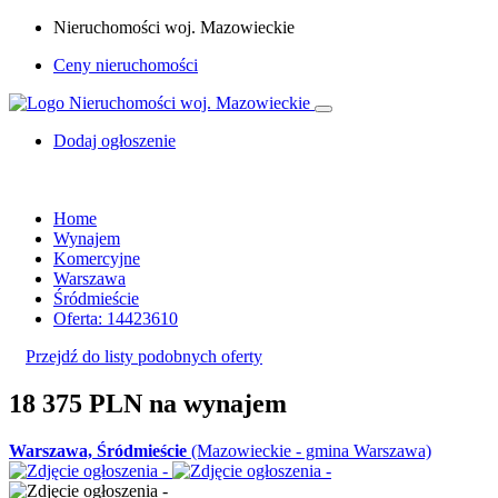
Nieruchomości woj. Mazowieckie
Ceny nieruchomości
Dodaj ogłoszenie
Home
Wynajem
Komercyjne
Warszawa
Śródmieście
Oferta: 14423610
Przejdź do listy podobnych oferty
18 375 PLN
na wynajem
Warszawa, Śródmieście
(Mazowieckie - gmina Warszawa)