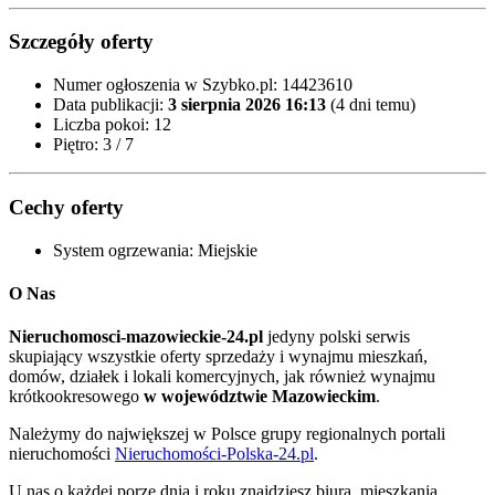
Szczegóły oferty
Numer ogłoszenia w Szybko.pl:
14423610
Data publikacji:
3 sierpnia 2026 16:13
(4 dni temu)
Liczba pokoi:
12
Piętro:
3 / 7
Cechy oferty
System ogrzewania:
Miejskie
O Nas
Nieruchomosci-mazowieckie-24.pl
jedyny polski serwis
skupiający wszystkie oferty sprzedaży i wynajmu mieszkań,
domów, działek i lokali komercyjnych, jak również wynajmu
krótkookresowego
w województwie Mazowieckim
.
Należymy do największej w Polsce grupy regionalnych portali
nieruchomości
Nieruchomości-Polska-24.pl
.
U nas o każdej porze dnia i roku znajdziesz biura, mieszkania,