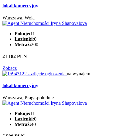
lokal komercyjny
Warszawa, Wola
Pokoje:
11
Łazienki:
0
Metraż:
200
21 182 PLN
Zobacz
na wynajem
lokal komercyjny
Warszawa, Praga-południe
Pokoje:
11
Łazienki:
0
Metraż:
40