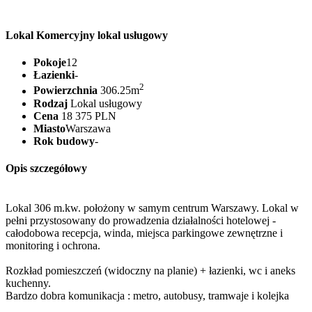
Lokal Komercyjny lokal usługowy
Pokoje
12
Łazienki
-
2
Powierzchnia
306.25m
Rodzaj
Lokal usługowy
Cena
18 375 PLN
Miasto
Warszawa
Rok budowy
-
Opis szczegółowy
Lokal 306 m.kw. położony w samym centrum Warszawy. Lokal w
pełni przystosowany do prowadzenia działalności hotelowej -
całodobowa recepcja, winda, miejsca parkingowe zewnętrzne i
monitoring i ochrona.
Rozkład pomieszczeń (widoczny na planie) + łazienki, wc i aneks
kuchenny.
Bardzo dobra komunikacja : metro, autobusy, tramwaje i kolejka