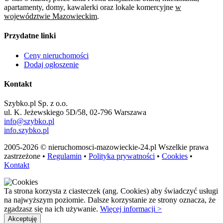
apartamenty, domy, kawalerki oraz lokale komercyjne
w
województwie Mazowieckim
.
Przydatne linki
Ceny nieruchomości
Dodaj ogłoszenie
Kontakt
Szybko.pl Sp. z o.o.
ul. K. Jeżewskiego 5D/58, 02-796 Warszawa
info@szybko.pl
info.szybko.pl
2005-2026 © nieruchomosci-mazowieckie-24.pl Wszelkie prawa
zastrzeżone •
Regulamin
•
Polityka prywatności
•
Cookies
•
Kontakt
Ta strona korzysta z ciasteczek (ang. Cookies) aby świadczyć usługi
na najwyższym poziomie. Dalsze korzystanie ze strony oznacza, że
zgadzasz się na ich używanie.
Więcej informacji >
Akceptuję