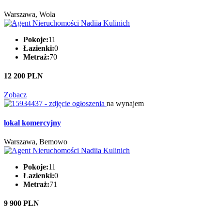
Warszawa, Wola
Pokoje:
11
Łazienki:
0
Metraż:
70
12 200 PLN
Zobacz
na wynajem
lokal komercyjny
Warszawa, Bemowo
Pokoje:
11
Łazienki:
0
Metraż:
71
9 900 PLN