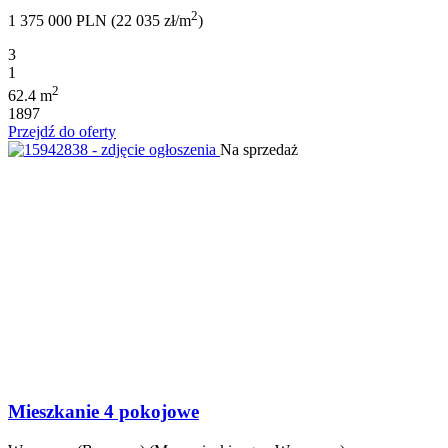
2
1 375 000 PLN (22 035 zł/m
)
3
1
2
62.4 m
1897
Przejdź do oferty
Na sprzedaż
Mieszkanie 4 pokojowe