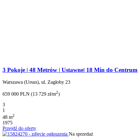
3 Pokoje | 48 Metrów | Ustawne| 18 Min do Centrum
Warszawa (Ursus), ul. Zagłoby 23
2
659 000 PLN (13 729 zł/m
)
3
1
2
48 m
1975
Przejdź do oferty
Na sprzedaż