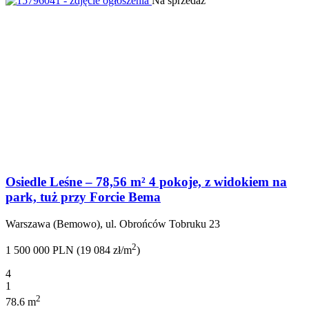
Na sprzedaż
Osiedle Leśne – 78,56 m² 4 pokoje, z widokiem na
park, tuż przy Forcie Bema
Warszawa (Bemowo), ul. Obrońców Tobruku 23
2
1 500 000 PLN (19 084 zł/m
)
4
1
2
78.6 m