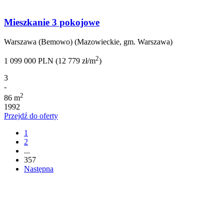
Mieszkanie 3 pokojowe
Warszawa (Bemowo) (Mazowieckie, gm. Warszawa)
2
1 099 000 PLN (12 779 zł/m
)
3
-
2
86 m
1992
Przejdź do oferty
1
2
...
357
Następna