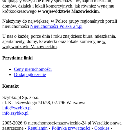
skupiający wszystkie oferty sprzedaży i wynajmu mieszkań,
domów, działek i lokali komercyjnych, jak również wynajmu
krótkookresowego
w województwie Mazowieckim
.
Należymy do największej w Polsce grupy regionalnych portali
nieruchomości
Nieruchomości-Polska-24.pl
.
U nas o każdej porze dnia i roku znajdziesz biura, mieszkania,
apartamenty, domy, kawalerki oraz lokale komercyjne
w
województwie Mazowieckim
.
Przydatne linki
Ceny nieruchomości
Dodaj ogłoszenie
Kontakt
Szybko.pl Sp. z o.o.
ul. K. Jeżewskiego 5D/58, 02-796 Warszawa
info@szybko.pl
info.szybko.pl
2005-2026 © nieruchomosci-mazowieckie-24.pl Wszelkie prawa
zastrzeżone •
Regulamin
•
Polityka prywatności
•
Cookies
•