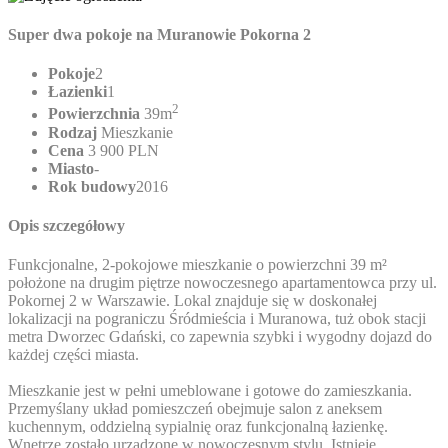
Super dwa pokoje na Muranowie Pokorna 2
Pokoje
2
Łazienki
1
2
Powierzchnia
39m
Rodzaj
Mieszkanie
Cena
3 900 PLN
Miasto
-
Rok budowy
2016
Opis szczegółowy
Funkcjonalne, 2-pokojowe mieszkanie o powierzchni 39 m²
położone na drugim piętrze nowoczesnego apartamentowca przy ul.
Pokornej 2 w Warszawie. Lokal znajduje się w doskonałej
lokalizacji na pograniczu Śródmieścia i Muranowa, tuż obok stacji
metra Dworzec Gdański, co zapewnia szybki i wygodny dojazd do
każdej części miasta.
Mieszkanie jest w pełni umeblowane i gotowe do zamieszkania.
Przemyślany układ pomieszczeń obejmuje salon z aneksem
kuchennym, oddzielną sypialnię oraz funkcjonalną łazienkę.
Wnętrze zostało urządzone w nowoczesnym stylu. Istnieje