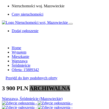
Nieruchomości woj. Mazowieckie
Ceny nieruchomości
Dodaj ogłoszenie
Home
Wynajem
Mieszkanie
Warszawa
Śródmieście
Oferta: 15889342
Przejdź do listy podobnych oferty
3 900 PLN
ARCHIWALNA
Warszawa, Śródmieście (Mazowieckie)