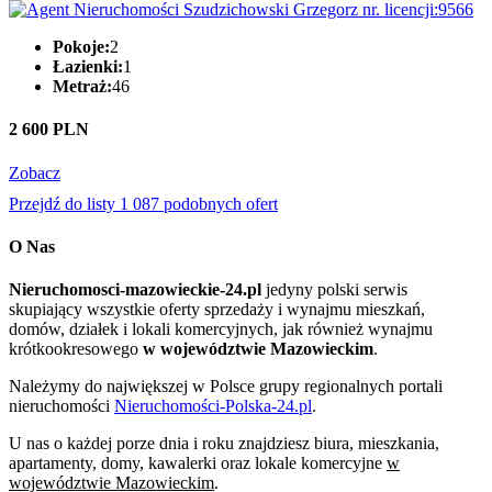
Pokoje:
2
Łazienki:
1
Metraż:
46
2 600 PLN
Zobacz
Przejdź do listy 1 087 podobnych ofert
O Nas
Nieruchomosci-mazowieckie-24.pl
jedyny polski serwis
skupiający wszystkie oferty sprzedaży i wynajmu mieszkań,
domów, działek i lokali komercyjnych, jak również wynajmu
krótkookresowego
w województwie Mazowieckim
.
Należymy do największej w Polsce grupy regionalnych portali
nieruchomości
Nieruchomości-Polska-24.pl
.
U nas o każdej porze dnia i roku znajdziesz biura, mieszkania,
apartamenty, domy, kawalerki oraz lokale komercyjne
w
województwie Mazowieckim
.