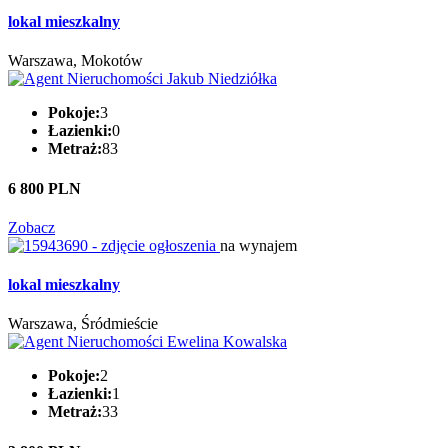
lokal mieszkalny
Warszawa, Mokotów
Pokoje:
3
Łazienki:
0
Metraż:
83
6 800 PLN
Zobacz
na wynajem
lokal mieszkalny
Warszawa, Śródmieście
Pokoje:
2
Łazienki:
1
Metraż:
33