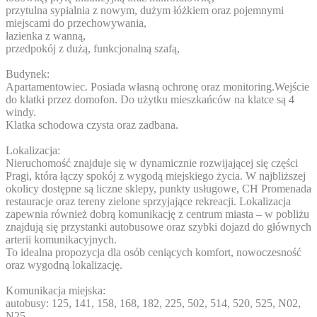
przytulna sypialnia z nowym, dużym łóżkiem oraz pojemnymi
miejscami do przechowywania,
łazienka z wanną,
przedpokój z dużą, funkcjonalną szafą,
Budynek:
Apartamentowiec. Posiada własną ochronę oraz monitoring.Wejście
do klatki przez domofon. Do użytku mieszkańców na klatce są 4
windy.
Klatka schodowa czysta oraz zadbana.
Lokalizacja:
Nieruchomość znajduje się w dynamicznie rozwijającej się części
Pragi, która łączy spokój z wygodą miejskiego życia. W najbliższej
okolicy dostępne są liczne sklepy, punkty usługowe, CH Promenada
restauracje oraz tereny zielone sprzyjające rekreacji. Lokalizacja
zapewnia również dobrą komunikację z centrum miasta – w pobliżu
znajdują się przystanki autobusowe oraz szybki dojazd do głównych
arterii komunikacyjnych.
To idealna propozycja dla osób ceniących komfort, nowoczesność
oraz wygodną lokalizację.
Komunikacja miejska:
autobusy: 125, 141, 158, 168, 182, 225, 502, 514, 520, 525, N02,
N25