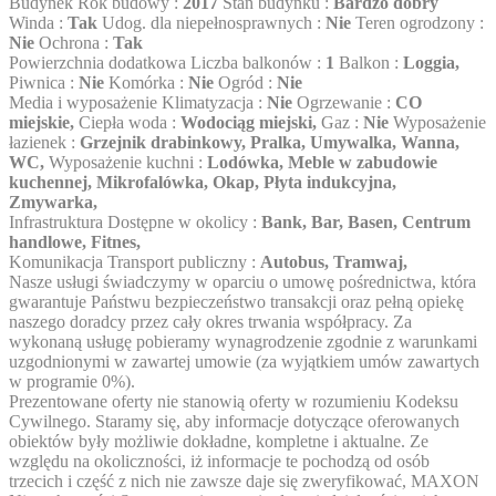
Budynek Rok budowy :
2017
Stan budynku :
Bardzo dobry
Winda :
Tak
Udog. dla niepełnosprawnych :
Nie
Teren ogrodzony :
Nie
Ochrona :
Tak
Powierzchnia dodatkowa Liczba balkonów :
1
Balkon :
Loggia,
Piwnica :
Nie
Komórka :
Nie
Ogród :
Nie
Media i wyposażenie Klimatyzacja :
Nie
Ogrzewanie :
CO
miejskie,
Ciepła woda :
Wodociąg miejski,
Gaz :
Nie
Wyposażenie
łazienek :
Grzejnik drabinkowy, Pralka, Umywalka, Wanna,
WC,
Wyposażenie kuchni :
Lodówka, Meble w zabudowie
kuchennej, Mikrofalówka, Okap, Płyta indukcyjna,
Zmywarka,
Infrastruktura Dostępne w okolicy :
Bank, Bar, Basen, Centrum
handlowe, Fitnes,
Komunikacja Transport publiczny :
Autobus, Tramwaj,
Nasze usługi świadczymy w oparciu o umowę pośrednictwa, która
gwarantuje Państwu bezpieczeństwo transakcji oraz pełną opiekę
naszego doradcy przez cały okres trwania współpracy. Za
wykonaną usługę pobieramy wynagrodzenie zgodnie z warunkami
uzgodnionymi w zawartej umowie (za wyjątkiem umów zawartych
w programie 0%).
Prezentowane oferty nie stanowią oferty w rozumieniu Kodeksu
Cywilnego. Staramy się, aby informacje dotyczące oferowanych
obiektów były możliwie dokładne, kompletne i aktualne. Ze
względu na okoliczności, iż informacje te pochodzą od osób
trzecich i część z nich nie zawsze daje się zweryfikować, MAXON