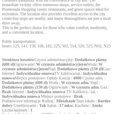
combines tranquility with the convenience of city life. The
immediate vicinity offers numerous shops, service outlets, the
Promenada shopping center, restaurants, and green spaces ideal for
recreation. The location also provides excellent access to the city
center-bus stops are nearby, and major thoroughfares are just a short
drive away.
This is the perfect choice for those who value comfort, modernity,
and a convenient location.
Public transportation:
buses: 125, 141, 158, 168, 182, 225, 502, 514, 520, 525, N02, N25
Struktura kosztów
Czynsz administracyjny:
Dodatkowo płatny
(600 zł)
Ogrzewanie:
W czynszu administracyjnym
Woda:
W
czynszu administracyjnym
Prąd:
Dodatkowo płatny (150 zł)
Gaz:
Internet:
Indywidualna umowa
TV kablowa/sat.:
Indywidualna
umowa
Miejsce postojowe:
Opłaty Kaucja :
4900
Czynsz adm. :
Dodatkowo płatny (600 zł)
Woda :
W czynszu adm.
Prąd :
Dodatkowo płatny (150 zł)
Ogrzewanie :
W czynszu adm.
Gaz :
Brak
Internet :
Indywidualna umowa
TV Kablowa / sat. :
Indywidualna umowa
Miejsce postojowe :
Brak
Podstawowe informacje Rodzaj :
Mieszkanie
Stan lokalu :
Bardzo
dobry
Umeblowanie :
Tak
Salon :
17 mkw.
Kuchnia :
Aneks
Liczba łazienek :
1