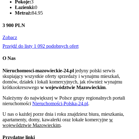
Pokoje:
3
Łazienki:
0
Metraż:
84.95
3 900 PLN
Zobacz
Przejdź do listy 1 092 podobnych ofert
O Nas
Nieruchomosci-mazowieckie-24.pl
jedyny polski serwis
skupiający wszystkie oferty sprzedaży i wynajmu mieszkań,
domów, działek i lokali komercyjnych, jak również wynajmu
krótkookresowego
w województwie Mazowieckim
.
Należymy do największej w Polsce grupy regionalnych portali
nieruchomości
Nieruchomości-Polska-24.pl
.
U nas o każdej porze dnia i roku znajdziesz biura, mieszkania,
apartamenty, domy, kawalerki oraz lokale komercyjne
w
województwie Mazowieckim
.
Przydatne linki