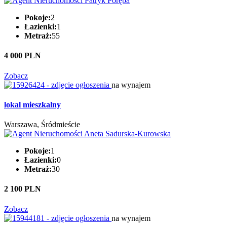
Pokoje:
2
Łazienki:
1
Metraż:
55
4 000 PLN
Zobacz
na wynajem
lokal mieszkalny
Warszawa, Śródmieście
Pokoje:
1
Łazienki:
0
Metraż:
30
2 100 PLN
Zobacz
na wynajem