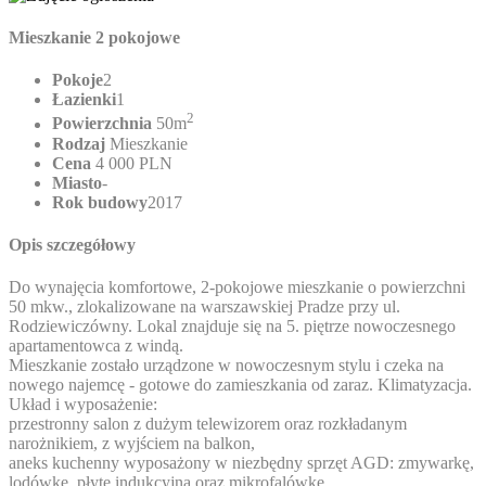
Mieszkanie 2 pokojowe
Pokoje
2
Łazienki
1
2
Powierzchnia
50m
Rodzaj
Mieszkanie
Cena
4 000 PLN
Miasto
-
Rok budowy
2017
Opis szczegółowy
Do wynajęcia komfortowe, 2-pokojowe mieszkanie o powierzchni
50 mkw., zlokalizowane na warszawskiej Pradze przy ul.
Rodziewiczówny. Lokal znajduje się na 5. piętrze nowoczesnego
apartamentowca z windą.
Mieszkanie zostało urządzone w nowoczesnym stylu i czeka na
nowego najemcę - gotowe do zamieszkania od zaraz. Klimatyzacja.
Układ i wyposażenie:
przestronny salon z dużym telewizorem oraz rozkładanym
narożnikiem, z wyjściem na balkon,
aneks kuchenny wyposażony w niezbędny sprzęt AGD: zmywarkę,
lodówkę, płytę indukcyjną oraz mikrofalówkę,