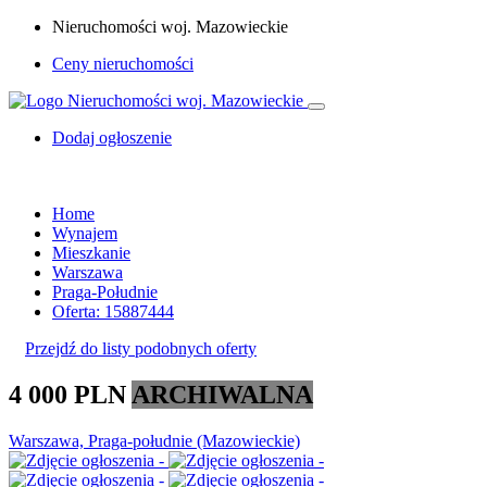
Nieruchomości woj. Mazowieckie
Ceny nieruchomości
Dodaj ogłoszenie
Home
Wynajem
Mieszkanie
Warszawa
Praga-Południe
Oferta: 15887444
Przejdź do listy podobnych oferty
4 000 PLN
ARCHIWALNA
Warszawa, Praga-południe (Mazowieckie)