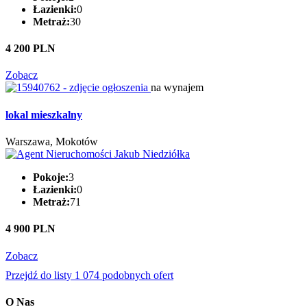
Łazienki:
0
Metraż:
30
4 200 PLN
Zobacz
na wynajem
lokal mieszkalny
Warszawa, Mokotów
Pokoje:
3
Łazienki:
0
Metraż:
71
4 900 PLN
Zobacz
Przejdź do listy 1 074 podobnych ofert
O Nas