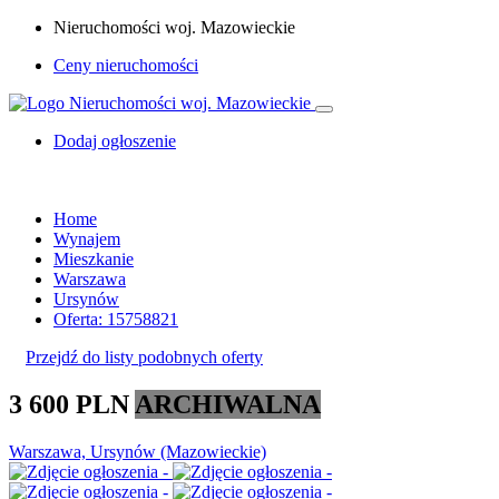
Nieruchomości woj. Mazowieckie
Ceny nieruchomości
Dodaj ogłoszenie
Home
Wynajem
Mieszkanie
Warszawa
Ursynów
Oferta: 15758821
Przejdź do listy podobnych oferty
3 600 PLN
ARCHIWALNA
Warszawa, Ursynów (Mazowieckie)