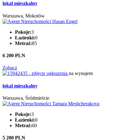
lokal mieszkalny
Warszawa, Mokotów
Pokoje:
3
Łazienki:
0
Metraż:
85
6 200 PLN
Zobacz
na wynajem
lokal mieszkalny
Warszawa, Śródmieście
Pokoje:
3
Łazienki:
0
Metraż:
60
5 200 PLN