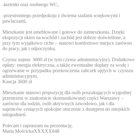
-łazienki oraz osobnego WC,
-przestronnego przedpokoju z dwiema szafami wnękowymi i
pawlaczami,
Mieszkanie jest umeblowane i gotowe do zamieszkania. Dzięki
ekspozycji okien na wschód i zachód jest dobrze doświetlone, a
przy tym wyjątkowo ciche – stanowi komfortowe miejsce zarówno
do pracy, jak i odpoczynku.
Czynsz najmu: 3600 zł (w tym czynsz administracyjny). Dodatkowe
opłaty: energia elektryczna, a także ewentualne dopłaty za wodę i
ogrzewanie w przypadku przekroczenia zaliczek ujętych w czynszu
administracyjnym.
Kaucja 3600 zł
Mieszkanie stanowi propozycję dla osób poszukujących wygodnej
przestrzeni w znakomicie skomunikowanej części Warszawy –
zarówno dla rodzin, osób aktywnych zawodowo, jak i dla
najemców ceniących spokojne otoczenie z dostępem do miejskich
udogodnień.
Polecam i zapraszam na prezentację.
Maria Mościcka
XXXXX848