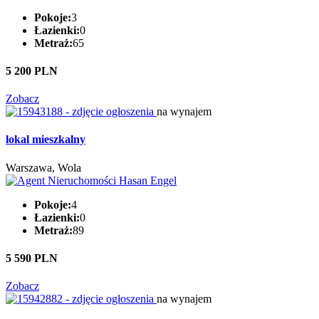
Pokoje:
3
Łazienki:
0
Metraż:
65
5 200 PLN
Zobacz
na wynajem
lokal mieszkalny
Warszawa, Wola
Pokoje:
4
Łazienki:
0
Metraż:
89
5 590 PLN
Zobacz
na wynajem