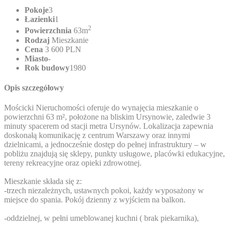
Pokoje
3
Łazienki
1
2
Powierzchnia
63m
Rodzaj
Mieszkanie
Cena
3 600 PLN
Miasto
-
Rok budowy
1980
Opis szczegółowy
Mościcki Nieruchomości oferuje do wynajęcia mieszkanie o
powierzchni 63 m², położone na bliskim Ursynowie, zaledwie 3
minuty spacerem od stacji metra Ursynów. Lokalizacja zapewnia
doskonałą komunikację z centrum Warszawy oraz innymi
dzielnicami, a jednocześnie dostęp do pełnej infrastruktury – w
pobliżu znajdują się sklepy, punkty usługowe, placówki edukacyjne,
tereny rekreacyjne oraz opieki zdrowotnej.
Mieszkanie składa się z:
-trzech niezależnych, ustawnych pokoi, każdy wyposażony w
miejsce do spania. Pokój dzienny z wyjściem na balkon.
-oddzielnej, w pełni umeblowanej kuchni ( brak piekarnika),