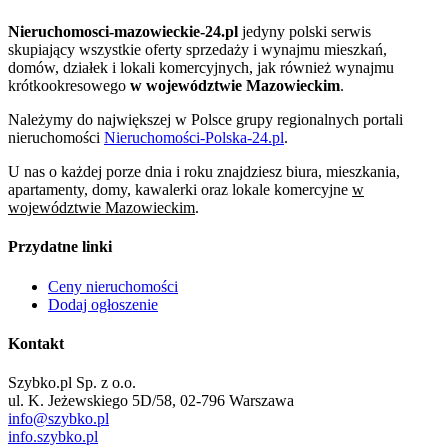
Nieruchomosci-mazowieckie-24.pl
jedyny polski serwis
skupiający wszystkie oferty sprzedaży i wynajmu mieszkań,
domów, działek i lokali komercyjnych, jak również wynajmu
krótkookresowego
w województwie Mazowieckim
.
Należymy do największej w Polsce grupy regionalnych portali
nieruchomości
Nieruchomości-Polska-24.pl
.
U nas o każdej porze dnia i roku znajdziesz biura, mieszkania,
apartamenty, domy, kawalerki oraz lokale komercyjne
w
województwie Mazowieckim
.
Przydatne linki
Ceny nieruchomości
Dodaj ogłoszenie
Kontakt
Szybko.pl Sp. z o.o.
ul. K. Jeżewskiego 5D/58, 02-796 Warszawa
info@szybko.pl
info.szybko.pl