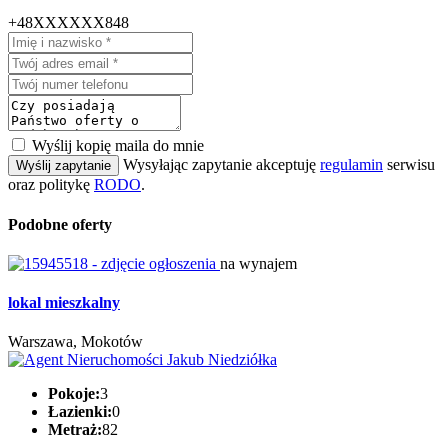
+48XXXXXX848
Wyślij kopię maila do mnie
Wysyłając zapytanie akceptuję
regulamin
serwisu
Wyślij zapytanie
oraz politykę
RODO
.
Podobne oferty
na wynajem
lokal mieszkalny
Warszawa, Mokotów
Pokoje:
3
Łazienki:
0
Metraż:
82