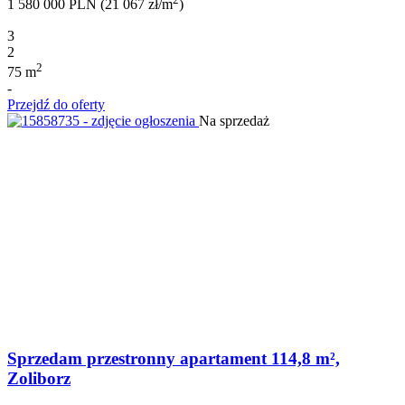
1 580 000 PLN (21 067 zł/m
)
3
2
2
75 m
-
Przejdź do oferty
Na sprzedaż
Sprzedam przestronny apartament 114,8 m²,
Zoliborz