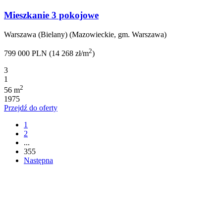
Mieszkanie 3 pokojowe
Warszawa (Bielany) (Mazowieckie, gm. Warszawa)
2
799 000 PLN (14 268 zł/m
)
3
1
2
56 m
1975
Przejdź do oferty
1
2
...
355
Następna