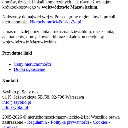
domów, działek i lokali komercyjnych, jak również wynajmu
krótkookresowego
w województwie Mazowieckim
.
Należymy do największej w Polsce grupy regionalnych portali
nieruchomości
Nieruchomości-Polska-24.pl
.
U nas o każdej porze dnia i roku znajdziesz biura, mieszkania,
apartamenty, domy, kawalerki oraz lokale komercyjne
w
województwie Mazowieckim
.
Przydatne linki
Ceny nieruchomości
Dodaj ogłoszenie
Kontakt
Szybko.pl Sp. z o.o.
ul. K. Jeżewskiego 5D/58, 02-796 Warszawa
info@szybko.pl
info.szybko.pl
2005-2026 © nieruchomosci-mazowieckie-24.pl Wszelkie prawa
zastrzeżone •
Regulamin
•
Polityka prywatności
•
Cookies
•
Kontakt