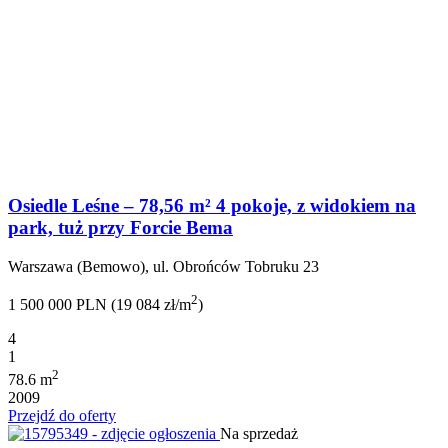
Osiedle Leśne – 78,56 m² 4 pokoje, z widokiem na
park, tuż przy Forcie Bema
Warszawa (Bemowo), ul. Obrońców Tobruku 23
2
1 500 000 PLN (19 084 zł/m
)
4
1
2
78.6 m
2009
Przejdź do oferty
Na sprzedaż