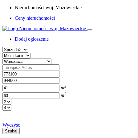
Nieruchomości woj. Mazowieckie
Ceny nieruchomości
Dodaj ogłoszenie
2
m
2
m
Wyczyść
Szukaj